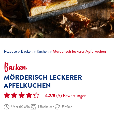
Rezepte
Backen
Kuchen
Mörderisch leckerer Apfelkuchen
Backen
MÖRDERISCH LECKERER
APFELKUCHEN
4.2/5
(5)
Bewertungen
Über 60 Min.
1 Backblech
Einfach