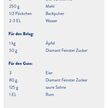
250 g
Mehl
1/2 Päckchen
Backpulver
2-3 EL
Wasser
Für den Belag:
1 kg
Äpfel
50 g
Diamant Feinster Zucker
Für den Guss:
3
Eier
80 g
Diamant Feinster Zucker
125 g
saure Sahne
1 EL
Rum