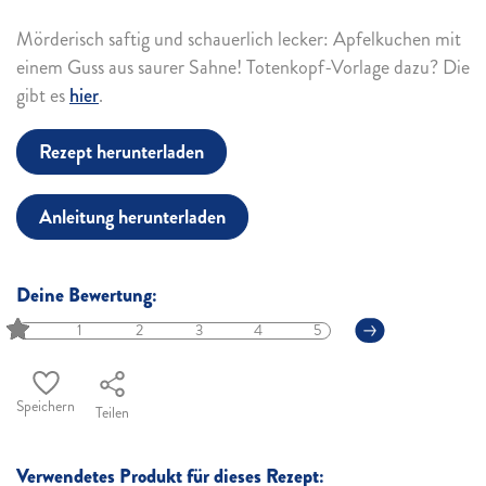
Mörderisch saftig und schauerlich lecker: Apfelkuchen mit
einem Guss aus saurer Sahne! Totenkopf-Vorlage dazu? Die
gibt es
hier
.
Rezept herunterladen
Anleitung herunterladen
Deine Bewertung:
1
2
3
4
5
Speichern
Teilen
Verwendetes Produkt für dieses Rezept: