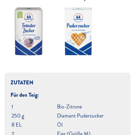
ZUTATEN
Für den Teig:
1
Bio-Zitrone
250 g
Diamant Puderzucker
8 EL
Öl
2
Eier (Größe M)