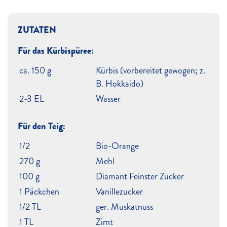
ZUTATEN
Für das Kürbispüree:
ca. 150 g
Kürbis (vorbereitet gewogen; z.
B. Hokkaido)
2-3 EL
Wasser
Für den Teig:
1/2
Bio-Orange
270 g
Mehl
100 g
Diamant Feinster Zucker
1 Päckchen
Vanillezucker
1/2 TL
ger. Muskatnuss
1 TL
Zimt