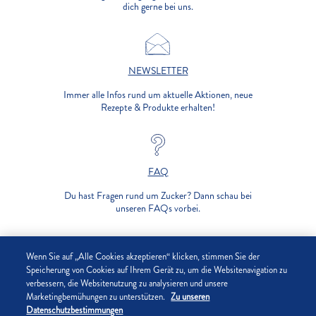
dich gerne bei uns.
NEWSLETTER
Immer alle Infos rund um aktuelle Aktionen, neue
Rezepte & Produkte erhalten!
FAQ
Du hast Fragen rund um Zucker? Dann schau bei
unseren FAQs vorbei.
UNTERNEHMEN
Wenn Sie auf „Alle Cookies akzeptieren“ klicken, stimmen Sie der
Speicherung von Cookies auf Ihrem Gerät zu, um die Websitenavigation zu
verbessern, die Websitenutzung zu analysieren und unsere
DATENSCHUTZ
Marketingbemühungen zu unterstützen.
Zu unseren
Datenschutzbestimmungen