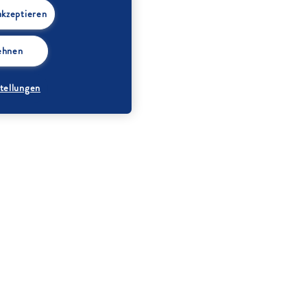
akzeptieren
lehnen
tellungen
g:
Butter (oder
Margarine)
Diamant Feinster