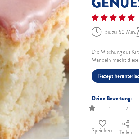
GENUE
Bis zu 60 Min.
Die Mischung aus Kir
Mandeln macht dieses
Rezept herunterla
Deine Bewertung:
1
2
Speichern
Teilen