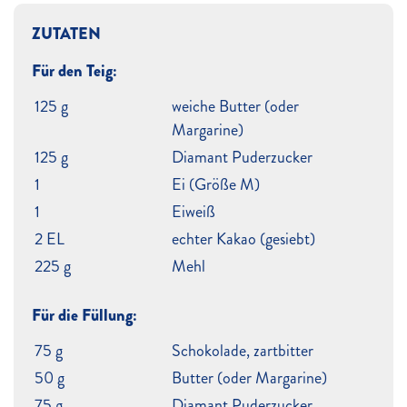
ZUTATEN
Für den Teig:
125 g
weiche Butter (oder
Margarine)
125 g
Diamant Puderzucker
1
Ei (Größe M)
1
Eiweiß
2 EL
echter Kakao (gesiebt)
225 g
Mehl
Für die Füllung:
75 g
Schokolade, zartbitter
50 g
Butter (oder Margarine)
75 g
Diamant Puderzucker