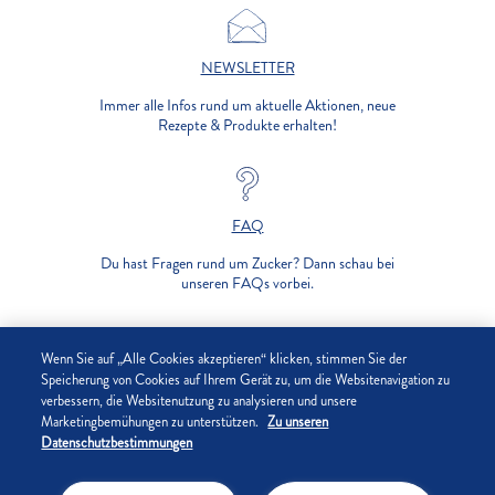
NEWSLETTER
Immer alle Infos rund um aktuelle Aktionen, neue
Rezepte & Produkte erhalten!
FAQ
Du hast Fragen rund um Zucker? Dann schau bei
unseren FAQs vorbei.
UNTERNEHMEN
Wenn Sie auf „Alle Cookies akzeptieren“ klicken, stimmen Sie der
Speicherung von Cookies auf Ihrem Gerät zu, um die Websitenavigation zu
verbessern, die Websitenutzung zu analysieren und unsere
DATENSCHUTZ
Marketingbemühungen zu unterstützen.
Zu unseren
Datenschutzbestimmungen
IMPRESSUM