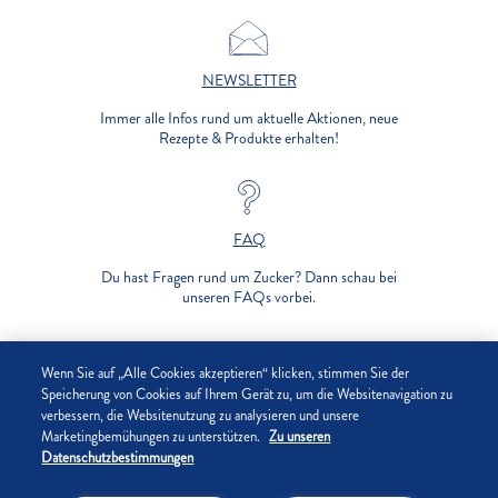
NEWSLETTER
Immer alle Infos rund um aktuelle Aktionen, neue
Rezepte & Produkte erhalten!
FAQ
Du hast Fragen rund um Zucker? Dann schau bei
unseren FAQs vorbei.
UNTERNEHMEN
Wenn Sie auf „Alle Cookies akzeptieren“ klicken, stimmen Sie der
Speicherung von Cookies auf Ihrem Gerät zu, um die Websitenavigation zu
verbessern, die Websitenutzung zu analysieren und unsere
DATENSCHUTZ
Marketingbemühungen zu unterstützen.
Zu unseren
Datenschutzbestimmungen
IMPRESSUM