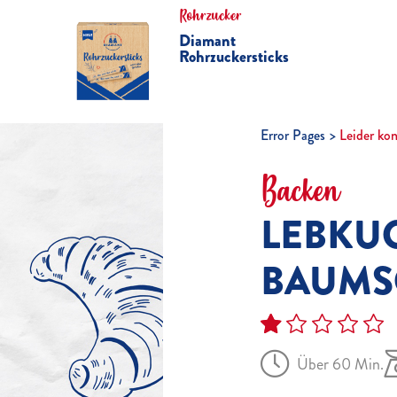
Rohrzucker
Diamant
Rohrzuckersticks
Error Pages
Leider ko
Backen
LEBKU
BAUM
Über 60 Min.