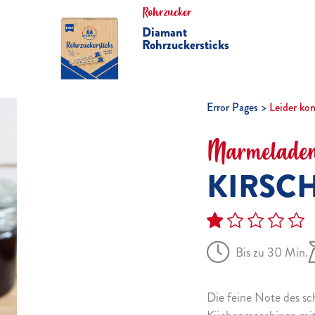
Rohrzucker
Diamant
Rohrzuckersticks
Error Pages
Leider ko
Marmeladen
KIRSCH
Bis zu 30 Min.
Die feine Note des sc