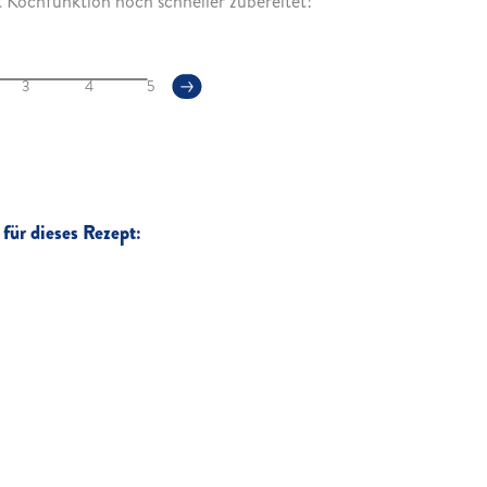
Kochfunktion noch schneller zubereitet!
3
4
5
für dieses Rezept: