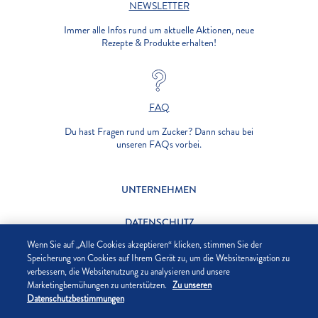
NEWSLETTER
Immer alle Infos rund um aktuelle Aktionen, neue
Rezepte & Produkte erhalten!
FAQ
Du hast Fragen rund um Zucker? Dann schau bei
unseren FAQs vorbei.
UNTERNEHMEN
DATENSCHUTZ
Wenn Sie auf „Alle Cookies akzeptieren“ klicken, stimmen Sie der
IMPRESSUM
Speicherung von Cookies auf Ihrem Gerät zu, um die Websitenavigation zu
verbessern, die Websitenutzung zu analysieren und unsere
Marketingbemühungen zu unterstützen.
Zu unseren
COOKIE-EINSTELLUNGEN
Datenschutzbestimmungen