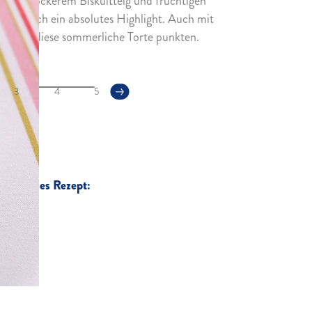
e aus lockerem Biskuitteig und fruchtigen
ur optisch ein absolutes Highlight. Auch mit
 kann diese sommerliche Torte punkten.
3
4
5
für dieses Rezept: