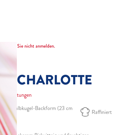
nnten wir Sie nicht anmelden.
ER-CHARLOTTE
Bewertungen
1 Halbkugel-Backform (23 cm
Raffiniert
Ø)