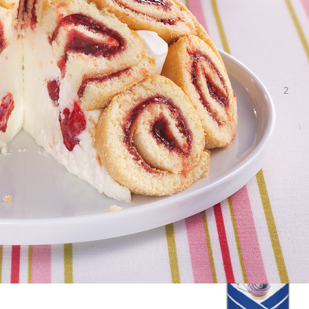
Die Himbeer-Charlott
Himbeeren ist nicht n
köstlichem Geschmack
Deine Bewertung:
1
2
Speichern
Teilen
Verwendetes Produkt 