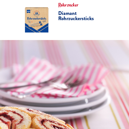
Rohrzucker
Diamant
Rohrzuckersticks
Error Pages
Leider ko
Backen
HIMBE
Über 60
Min.