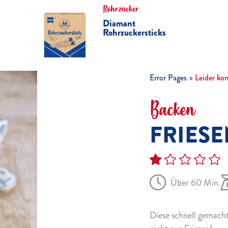
Rohrzucker
Diamant
Rohrzuckersticks
Error Pages
Leider ko
Backen
FRIES
Über 60 Min.
Diese schnell gemac