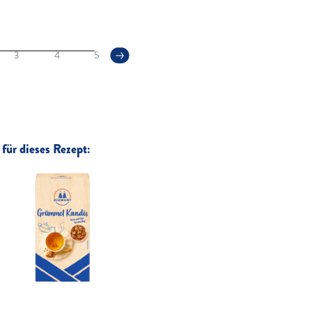
3
4
5
für dieses Rezept: