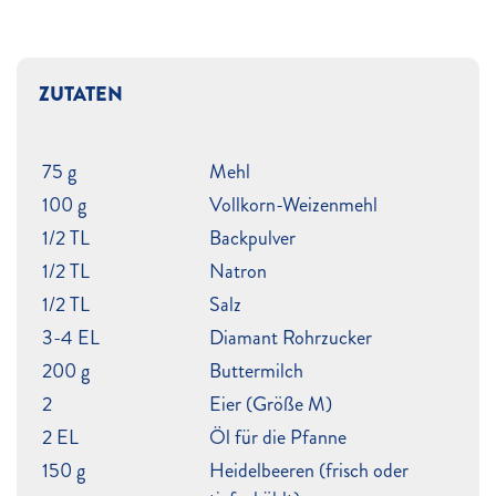
ZUTATEN
75 g
Mehl
100 g
Vollkorn-Weizenmehl
1/2 TL
Backpulver
1/2 TL
Natron
1/2 TL
Salz
3-4 EL
Diamant Rohrzucker
200 g
Buttermilch
2
Eier (Größe M)
2 EL
Öl für die Pfanne
150 g
Heidelbeeren (frisch oder