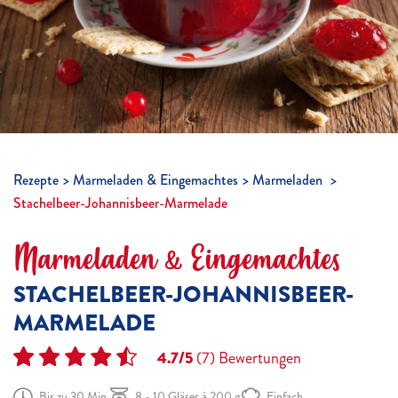
Rezepte
Marmeladen & Eingemachtes
Marmeladen
Stachelbeer-Johannisbeer-Marmelade
Marmeladen & Eingemachtes
STACHELBEER-JOHANNISBEER-
MARMELADE
4.7/5
(7)
Bewertungen
Bis zu 30 Min.
8 - 10 Gläser à 200 g
Einfach