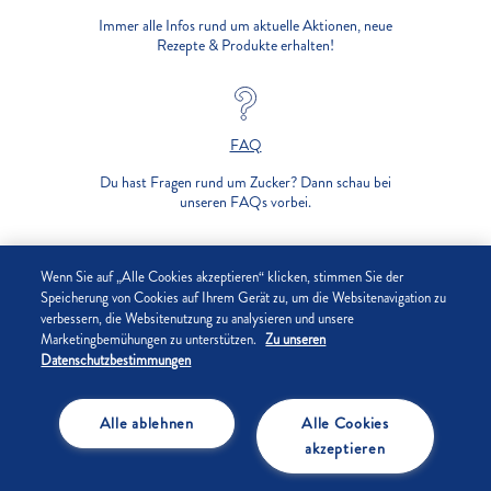
Immer alle Infos rund um aktuelle Aktionen, neue
Rezepte & Produkte erhalten!
FAQ
Du hast Fragen rund um Zucker? Dann schau bei
unseren FAQs vorbei.
UNTERNEHMEN
Wenn Sie auf „Alle Cookies akzeptieren“ klicken, stimmen Sie der
Speicherung von Cookies auf Ihrem Gerät zu, um die Websitenavigation zu
verbessern, die Websitenutzung zu analysieren und unsere
DATENSCHUTZ
Marketingbemühungen zu unterstützen.
Zu unseren
Datenschutzbestimmungen
IMPRESSUM
Alle ablehnen
Alle Cookies
COOKIE-EINSTELLUNGEN
akzeptieren