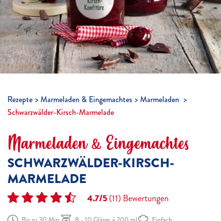
Rezepte
Marmeladen & Eingemachtes
Marmeladen
Schwarzwälder-Kirsch-Marmelade
Marmeladen & Eingemachtes
SCHWARZWÄLDER-KIRSCH-
MARMELADE
4.7/5
(11)
Bewertungen
Bis zu 30 Min.
8 - 10 Gläser à 200 ml
Einfach