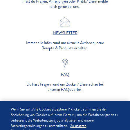
Hast du Fragen, Anregungen oder Kritik? Dann melde
dich gerne bei uns.
NEWSLETTER
Immer alle Infos rund um aktuelle Aktionen, neue
Rezepte & Produkte erhalten!
FAQ
Du hast Fragen rund um Zucker? Dann schau bei
unseren FAQs vorbei.
UNTERNEHMEN
Wenn Sie auf „Alle Cookies akzeptieren“ klicken, stimmen Sie der
Speicherung von Cookies auf Ihrem Gerät zu, um die Websitenavigation zu
verbessern, die Websitenutzung zu analysieren und unsere
DATENSCHUTZ
Marketingbemühungen zu unterstützen.
Zu unseren