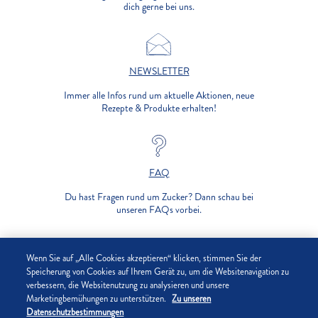
dich gerne bei uns.
NEWSLETTER
Immer alle Infos rund um aktuelle Aktionen, neue
Rezepte & Produkte erhalten!
FAQ
Du hast Fragen rund um Zucker? Dann schau bei
unseren FAQs vorbei.
UNTERNEHMEN
Wenn Sie auf „Alle Cookies akzeptieren“ klicken, stimmen Sie der
Speicherung von Cookies auf Ihrem Gerät zu, um die Websitenavigation zu
verbessern, die Websitenutzung zu analysieren und unsere
DATENSCHUTZ
Marketingbemühungen zu unterstützen.
Zu unseren
Datenschutzbestimmungen