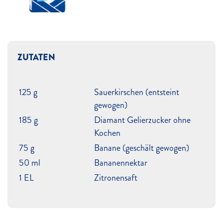
ZUTATEN
125 g
Sauerkirschen (entsteint
gewogen)
185 g
Diamant Gelierzucker ohne
Kochen
75 g
Banane (geschält gewogen)
50 ml
Bananennektar
1 EL
Zitronensaft