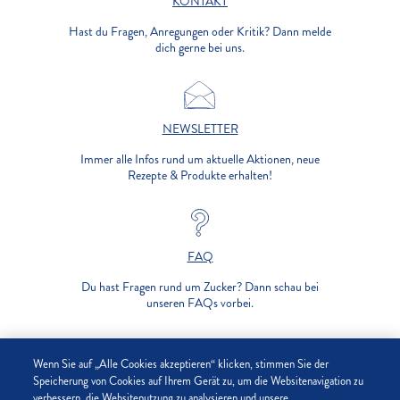
KONTAKT
Hast du Fragen, Anregungen oder Kritik? Dann melde
dich gerne bei uns.
NEWSLETTER
Immer alle Infos rund um aktuelle Aktionen, neue
Rezepte & Produkte erhalten!
FAQ
Du hast Fragen rund um Zucker? Dann schau bei
unseren FAQs vorbei.
UNTERNEHMEN
Wenn Sie auf „Alle Cookies akzeptieren“ klicken, stimmen Sie der
Speicherung von Cookies auf Ihrem Gerät zu, um die Websitenavigation zu
verbessern, die Websitenutzung zu analysieren und unsere