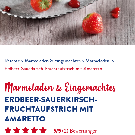
Rezepte
Marmeladen & Eingemachtes
Marmeladen
Erdbeer-Sauerkirsch-Fruchtaufstrich mit Amaretto
Marmeladen & Eingemachtes
ERDBEER-SAUERKIRSCH-
FRUCHTAUFSTRICH MIT
AMARETTO
5/5
(2)
Bewertungen