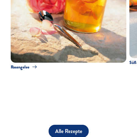
Süß-
Rosengelee
Alle Rezepte