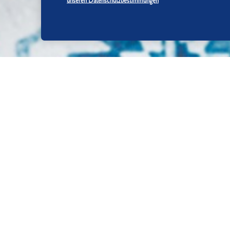
unseren Datenschutzbestimmungen
SO WIRD'S GEMACHT:
SCHRITT 1/5
Erdbeeren waschen, putzen und in 
schälen und fein reiben.
SCHRITT 2/5