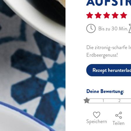
AUFST
Bis zu 30 Min.
Die zitronig-scharfe 
Erdbeergenuss!
Rezept herunterla
Deine Bewertung:
1
2
Speichern
Teilen