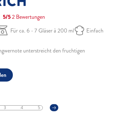
RICH
5/5
2
Bewertungen
Für ca. 6 - 7 Gläser à 200 ml
Einfach
Ingwernote unterstreicht den fruchtigen
den
3
4
5