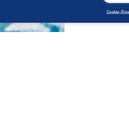
Cookie-Eins
ZUTATEN
Stücke schneiden. Ingwer
1000 g
40 g
1