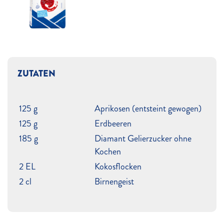
ZUTATEN
125 g
Aprikosen (entsteint gewogen)
125 g
Erdbeeren
185 g
Diamant Gelierzucker ohne
Kochen
2 EL
Kokosflocken
2 cl
Birnengeist