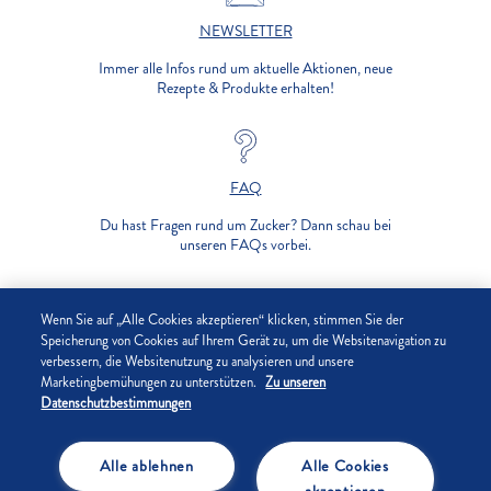
NEWSLETTER
Immer alle Infos rund um aktuelle Aktionen, neue
Rezepte & Produkte erhalten!
FAQ
Du hast Fragen rund um Zucker? Dann schau bei
unseren FAQs vorbei.
UNTERNEHMEN
Wenn Sie auf „Alle Cookies akzeptieren“ klicken, stimmen Sie der
Speicherung von Cookies auf Ihrem Gerät zu, um die Websitenavigation zu
verbessern, die Websitenutzung zu analysieren und unsere
DATENSCHUTZ
Marketingbemühungen zu unterstützen.
Zu unseren
Datenschutzbestimmungen
IMPRESSUM
Alle ablehnen
Alle Cookies
COOKIE-EINSTELLUNGEN