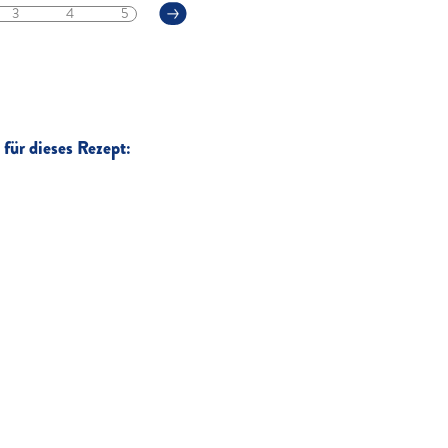
3
4
5
für dieses Rezept: