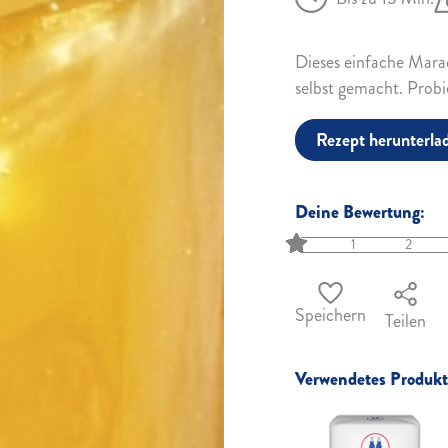
Dieses einfache Marac
selbst gemacht. Probie
Rezept herunterla
Deine Bewertung:
1
2
Speichern
Teilen
Verwendetes Produkt 