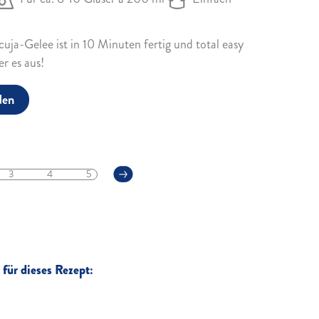
uja-Gelee ist in 10 Minuten fertig und total easy
r es aus!
den
3
4
5
für dieses Rezept: