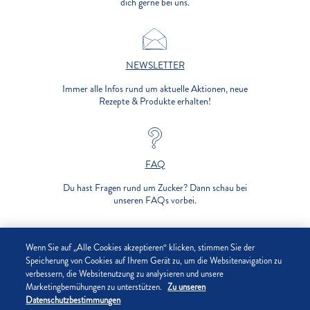
dich gerne bei uns.
NEWSLETTER
Immer alle Infos rund um aktuelle Aktionen, neue
Rezepte & Produkte erhalten!
FAQ
Du hast Fragen rund um Zucker? Dann schau bei
unseren FAQs vorbei.
UNTERNEHMEN
Wenn Sie auf „Alle Cookies akzeptieren“ klicken, stimmen Sie der
Speicherung von Cookies auf Ihrem Gerät zu, um die Websitenavigation zu
verbessern, die Websitenutzung zu analysieren und unsere
DATENSCHUTZ
Marketingbemühungen zu unterstützen.
Zu unseren
Datenschutzbestimmungen
IMPRESSUM