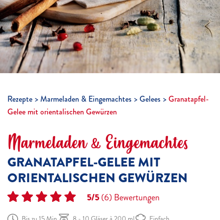
Rezepte
Marmeladen & Eingemachtes
Gelees
Granatapfel-
Gelee mit orientalischen Gewürzen
Marmeladen & Eingemachtes
GRANATAPFEL-GELEE MIT
ORIENTALISCHEN GEWÜRZEN
5/5
(6)
Bewertungen
Bis zu 15 Min.
8 - 10 Gläser à 200 ml
Einfach