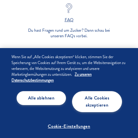
FAQ
Du hast Fragen rund um Zucker? Dann schau bei
unseren FAQs vorbei.
UNTERNEHMEN
Wenn Sie auf „Alle Cookies akzeptieren“ klicken, stimmen Sie der
Speicherung von Cookies auf Ihrem Gerät zu, um die Websitenavigation zu
verbessern, die Websitenutzung zu analysieren und unsere
DATENSCHUTZ
Marketingbemühungen zu unterstützen.
Zu unseren
Datenschutzbestimmungen
IMPRESSUM
Alle ablehnen
Alle Cookies
COOKIE-EINSTELLUNGEN
akzeptieren
Cookie-Einstellungen