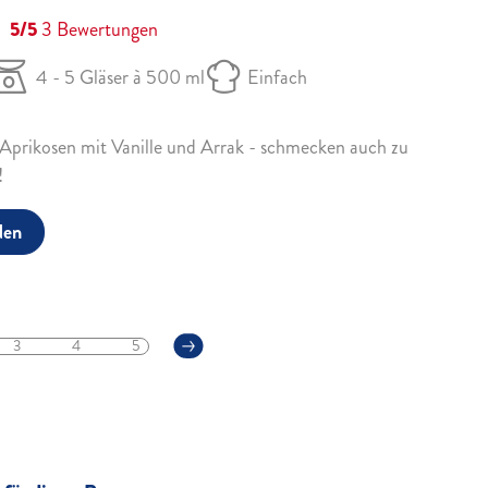
5/5
3
Bewertungen
4 - 5 Gläser à 500 ml
Einfach
 Aprikosen mit Vanille und Arrak - schmecken auch zu
!
den
3
4
5