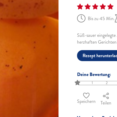
Bis zu 45 Min.
Süß-sauer eingelegte
herzhaften Gerichten
Rezept herunterla
Deine Bewertung:
1
2
Speichern
Teilen