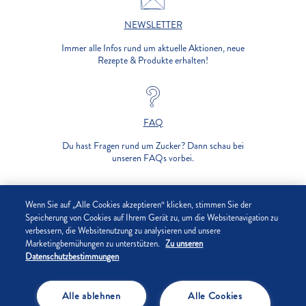
NEWSLETTER
Immer alle Infos rund um aktuelle Aktionen, neue
Rezepte & Produkte erhalten!
FAQ
Du hast Fragen rund um Zucker? Dann schau bei
unseren FAQs vorbei.
UNTERNEHMEN
Wenn Sie auf „Alle Cookies akzeptieren“ klicken, stimmen Sie der
Speicherung von Cookies auf Ihrem Gerät zu, um die Websitenavigation zu
verbessern, die Websitenutzung zu analysieren und unsere
DATENSCHUTZ
Marketingbemühungen zu unterstützen.
Zu unseren
Datenschutzbestimmungen
IMPRESSUM
Alle ablehnen
Alle Cookies
COOKIE-EINSTELLUNGEN