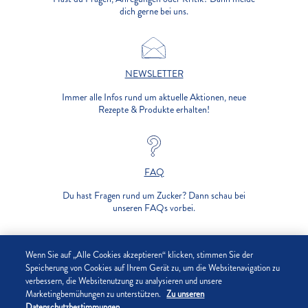
dich gerne bei uns.
NEWSLETTER
Immer alle Infos rund um aktuelle Aktionen, neue
Rezepte & Produkte erhalten!
FAQ
Du hast Fragen rund um Zucker? Dann schau bei
unseren FAQs vorbei.
UNTERNEHMEN
Wenn Sie auf „Alle Cookies akzeptieren“ klicken, stimmen Sie der
Speicherung von Cookies auf Ihrem Gerät zu, um die Websitenavigation zu
verbessern, die Websitenutzung zu analysieren und unsere
DATENSCHUTZ
Marketingbemühungen zu unterstützen.
Zu unseren
Datenschutzbestimmungen