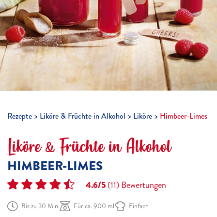
Rezepte
Liköre & Früchte in Alkohol
Liköre
Himbeer-Limes
Liköre & Früchte in Alkohol
HIMBEER-LIMES
4.6/5
(11)
Bewertungen
Bis zu 30 Min.
Für ca. 900 ml
Einfach