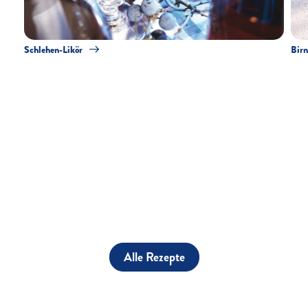
Schlehen-Likör
Birn
Alle Rezepte