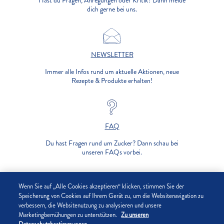
Hast du Fragen, Anregungen oder Kritik? Dann melde
dich gerne bei uns.
NEWSLETTER
Immer alle Infos rund um aktuelle Aktionen, neue
Rezepte & Produkte erhalten!
FAQ
Du hast Fragen rund um Zucker? Dann schau bei
unseren FAQs vorbei.
UNTERNEHMEN
Wenn Sie auf „Alle Cookies akzeptieren“ klicken, stimmen Sie der
Speicherung von Cookies auf Ihrem Gerät zu, um die Websitenavigation zu
verbessern, die Websitenutzung zu analysieren und unsere
DATENSCHUTZ
Marketingbemühungen zu unterstützen.
Zu unseren