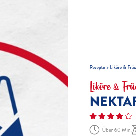
Rezepte
Liköre & Früc
Liköre & Frü
NEKTAR
Über 60 Min.