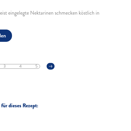
eist eingelegte Nektarinen schmecken köstlich in
den
3
4
5
für dieses Rezept: