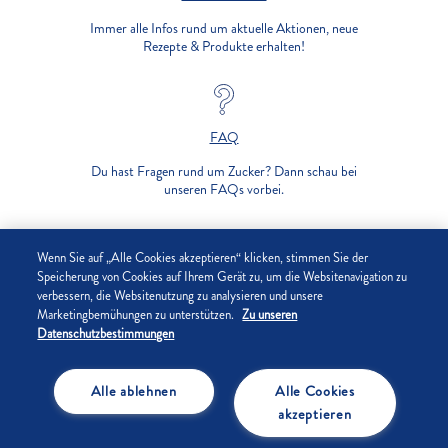
Immer alle Infos rund um aktuelle Aktionen, neue
Rezepte & Produkte erhalten!
FAQ
Du hast Fragen rund um Zucker? Dann schau bei
unseren FAQs vorbei.
UNTERNEHMEN
Wenn Sie auf „Alle Cookies akzeptieren“ klicken, stimmen Sie der
Speicherung von Cookies auf Ihrem Gerät zu, um die Websitenavigation zu
verbessern, die Websitenutzung zu analysieren und unsere
DATENSCHUTZ
Marketingbemühungen zu unterstützen.
Zu unseren
Datenschutzbestimmungen
IMPRESSUM
Alle ablehnen
Alle Cookies
COOKIE-EINSTELLUNGEN
akzeptieren