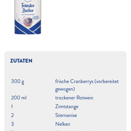
ZUTATEN
300 g
frische Cranberrys (vorbereitet
gewogen)
200 ml
trockener Rotwein
1
Zimtstange
2
Sternanise
3
Nelken