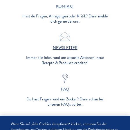
KONTAKT
Hast du Fragen, Anregungen oder Kritik? Dann melde
dich gerne bei uns.
NEWSLETTER
Immer alle Infos rund um aktuelle Aktionen, neue
Rezepte & Produkte erhalten!
FAQ
Du hast Fragen rund um Zucker? Dann schau bei
unseren FAQs vorbei.
UNTERNEHMEN
Wenn Sie auf „Alle Cookies akzeptieren“ klicken, stimmen Sie der
Speicherung von Cookies auf Ihrem Gerät zu, um die Websitenavigation zu