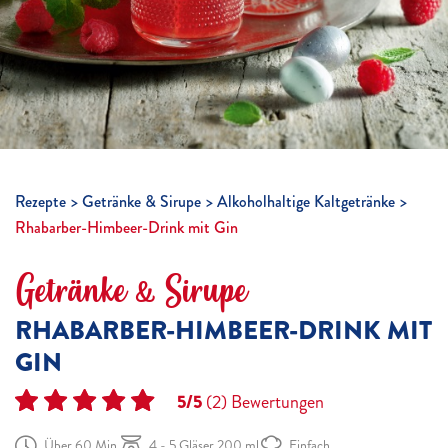
Rezepte
Getränke & Sirupe
Alkoholhaltige Kaltgetränke
Rhabarber-Himbeer-Drink mit Gin
Getränke & Sirupe
RHABARBER-HIMBEER-DRINK MIT
GIN
5/5
(2)
Bewertungen
Über 60 Min.
4 - 5 Gläser 200 ml
Einfach