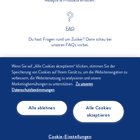
Rezepte & Produkte erhalten!
FAQ
Du hast Fragen rund um Zucker? Dann schau bei
unseren FAQs vorbei.
UNTERNEHMEN
Wenn Sie auf „Alle Cookies akzeptieren“ klicken, stimmen Sie der
Speicherung von Cookies auf Ihrem Gerät zu, um die Websitenavigation zu
verbessern, die Websitenutzung zu analysieren und unsere
DATENSCHUTZ
Marketingbemühungen zu unterstützen.
Zu unseren
Datenschutzbestimmungen
IMPRESSUM
Alle ablehnen
Alle Cookies
COOKIE-EINSTELLUNGEN
akzeptieren
Cookie-Einstellungen