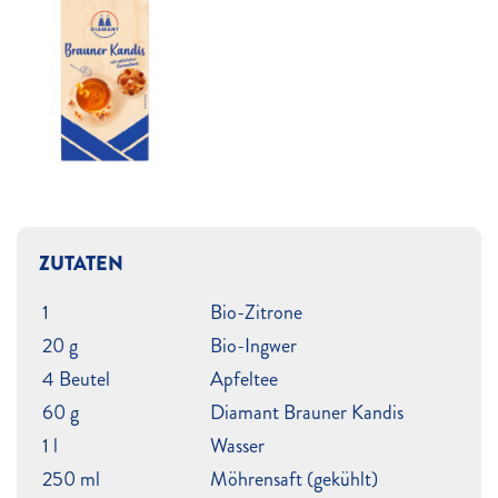
ZUTATEN
1
Bio-Zitrone
20 g
Bio-Ingwer
4 Beutel
Apfeltee
60 g
Diamant Brauner Kandis
1 l
Wasser
250 ml
Möhrensaft (gekühlt)