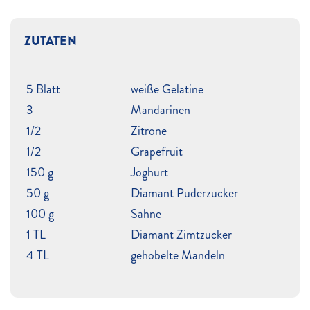
ZUTATEN
5 Blatt
weiße Gelatine
3
Mandarinen
1/2
Zitrone
1/2
Grapefruit
150 g
Joghurt
50 g
Diamant Puderzucker
100 g
Sahne
1 TL
Diamant Zimtzucker
4 TL
gehobelte Mandeln