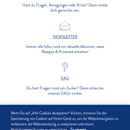
Hast du Fragen, Anregungen oder Kritik? Dann melde
dich gerne bei uns.
NEWSLETTER
Immer alle Infos rund um aktuelle Aktionen, neue
Rezepte & Produkte erhalten!
FAQ
Du hast Fragen rund um Zucker? Dann schau bei
unseren FAQs vorbei.
UNTERNEHMEN
Wenn Sie auf „Alle Cookies akzeptieren“ klicken, stimmen Sie der
Speicherung von Cookies auf Ihrem Gerät zu, um die Websitenavigation zu
verbessern, die Websitenutzung zu analysieren und unsere
DATENSCHUTZ
Marketingbemühungen zu unterstützen.
Zu unseren