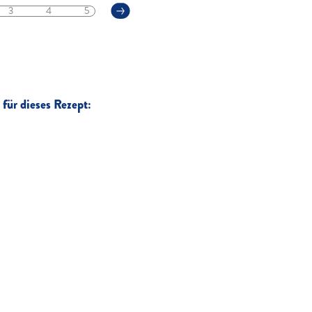
3
4
5
für dieses Rezept: