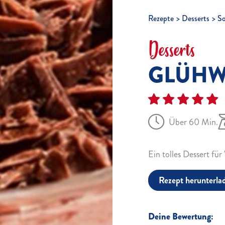
Rezepte
Desserts
So
Desserts
GLÜHW
Über 60 Min.
Ein tolles Dessert f
Rezept herunterla
Deine Bewertung: