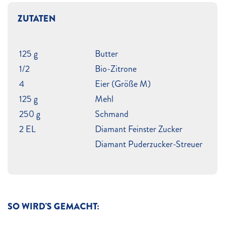
ZUTATEN
125 g
Butter
1/2
Bio-Zitrone
4
Eier (Größe M)
125 g
Mehl
250 g
Schmand
2 EL
Diamant Feinster Zucker
Diamant Puderzucker-Streuer
SO WIRD'S GEMACHT: