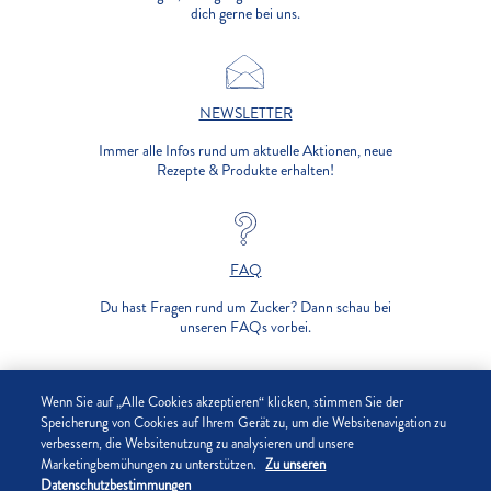
dich gerne bei uns.
NEWSLETTER
Immer alle Infos rund um aktuelle Aktionen, neue
Rezepte & Produkte erhalten!
FAQ
Du hast Fragen rund um Zucker? Dann schau bei
unseren FAQs vorbei.
UNTERNEHMEN
Wenn Sie auf „Alle Cookies akzeptieren“ klicken, stimmen Sie der
Speicherung von Cookies auf Ihrem Gerät zu, um die Websitenavigation zu
verbessern, die Websitenutzung zu analysieren und unsere
DATENSCHUTZ
Marketingbemühungen zu unterstützen.
Zu unseren
Datenschutzbestimmungen