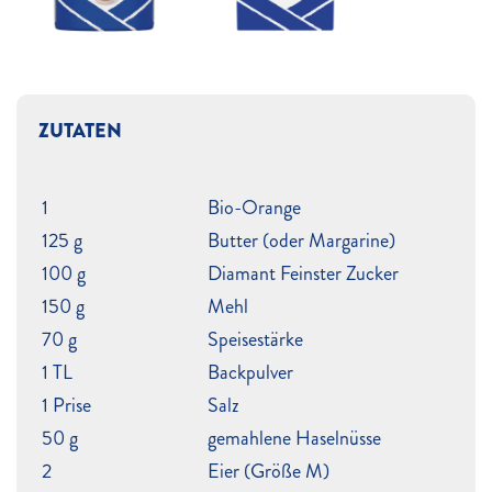
ZUTATEN
1
Bio-Orange
125 g
Butter (oder Margarine)
100 g
Diamant Feinster Zucker
150 g
Mehl
70 g
Speisestärke
1 TL
Backpulver
1 Prise
Salz
50 g
gemahlene Haselnüsse
2
Eier (Größe M)