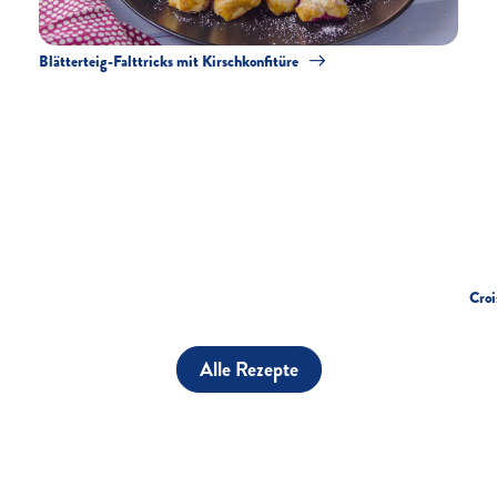
Blätterteig-Falttricks mit Kirschkonfitüre
Croi
Alle Rezepte