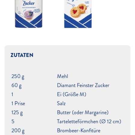
ZUTATEN
250 g
Mehl
60 g
Diamant Feinster Zucker
1
Ei (Größe M)
1 Prise
Salz
125 g
Butter (oder Margarine)
5
Tarteletteförmchen (Ø 12 cm)
200 g
Brombeer-Konfitüre