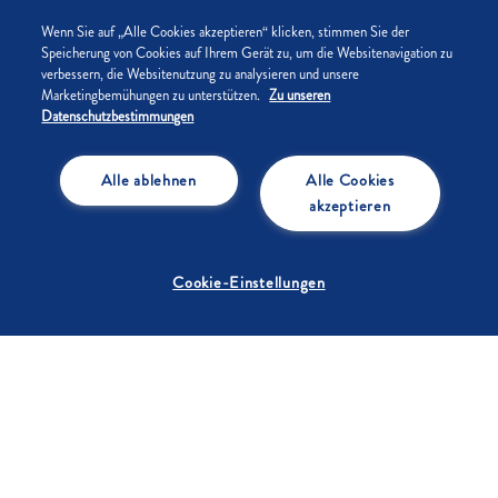
Wenn Sie auf „Alle Cookies akzeptieren“ klicken, stimmen Sie der
Lust auf Backen, aber keine Zeit für komplizierte Rezepte?
Speicherung von Cookies auf Ihrem Gerät zu, um die Websitenavigation zu
verbessern, die Websitenutzung zu analysieren und unsere
Kein Problem! Unsere schnellen Backideen sind im
Marketingbemühungen zu unterstützen.
Zu unseren
Handumdrehen gerührt, gebacken und bereit zum
Datenschutzbestimmungen
Genießen. Wie wäre es mit einem saftigen Becherkuchen,
der in unter 30 Minuten fertig ist? Oder vielleicht saftige
Alle ablehnen
Alle Cookies
Amerikaner, die garantiert bei kleinen und großen
akzeptieren
Naschkatzen punkten? Worauf wartest du noch? Schnapp
dir die Rührschüssel und leg los – viel Spaß beim Backen!
Cookie-Einstellungen