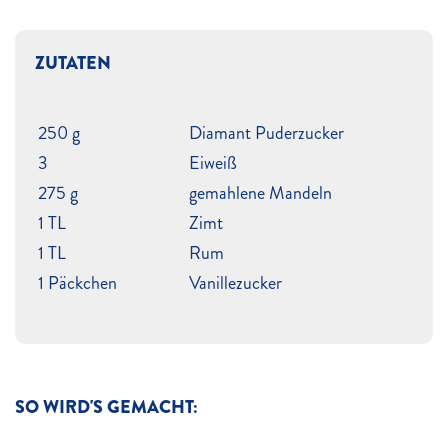
ZUTATEN
250 g
Diamant Puderzucker
3
Eiweiß
275 g
gemahlene Mandeln
1 TL
Zimt
1 TL
Rum
1 Päckchen
Vanillezucker
SO WIRD'S GEMACHT: