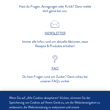
Hast du Fragen, Anregungen oder Kritik? Dann melde
dich gerne bei uns.
NEWSLETTER
Immer alle Infos rund um aktuelle Aktionen, neue
Rezepte & Produkte erhalten!
FAQ
Du hast Fragen rund um Zucker? Dann schau bei
unseren FAQs vorbei.
UNTERNEHMEN
Wenn Sie auf „Alle Cookies akzeptieren“ klicken, stimmen Sie der
Speicherung von Cookies auf Ihrem Gerät zu, um die Websitenavigation zu
verbessern, die Websitenutzung zu analysieren und unsere
DATENSCHUTZ