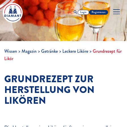
Login
Registrieren
Wissen
Magazin
Getränke
Leckere Liköre
Grundrezept für
Likör
GRUNDREZEPT ZUR
HERSTELLUNG VON
LIKÖREN