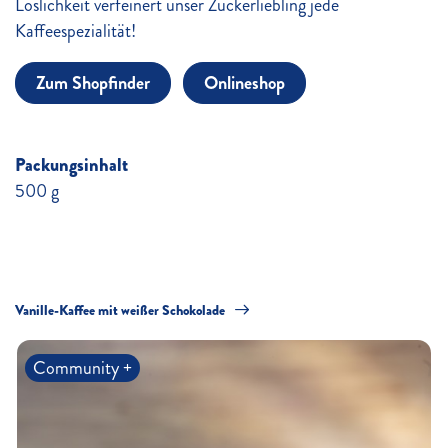
Löslichkeit verfeinert unser Zuckerliebling jede
Kaffeespezialität!
Zum Shopfinder
Onlineshop
Packungsinhalt
500 g
Vanille-Kaffee mit weißer Schokolade
Es
Community +