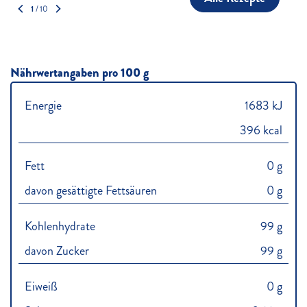
1
/
10
Nährwertangaben pro 100 g
Energie
1683 kJ
396 kcal
Fett
0 g
davon gesättigte Fettsäuren
0 g
Kohlenhydrate
99 g
davon Zucker
99 g
Eiweiß
0 g