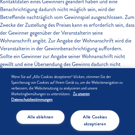
Kontaktdaten eines Gewinners geändert haben und eine
Benachrichtigung dadurch nicht möglich sein, wird der
Betreffende nachträglich vom Gewinnspiel ausgeschlossen. Zum
Zwecke der Zustellung des Preises kann es erforderlich sein, dass
der Gewinner gegenüber der Veranstalterin seine
Wohnanschrift angibt. Zur Angabe der Wohnanschrift wird die
Veranstalterin in der Gewinnbenachrichtigung auffordern.
Sollte ein Gewinner zur Angabe seiner Wohnanschrift nicht
gewillt und eine Übersendung des Gewinns dadurch nicht
möglich sein, wird der Betreffende nachträglich vom
Wenn Sie auf „Alle Cookies akzeptieren“ klicken, stimmen Sie der
Gewinnspiel ausgeschlossen. Die Übermittlung der Gewinne
Speicherung von Cookies auf Ihrem Gerät zu, um die Websitenavigation zu
erfolgt auf Kosten der Veranstalterin.
verbessern, die Websitenutzung zu analysieren und unsere
Marketingbemühungen zu unterstützen.
Zu unseren
Die Veranstalterin behält sich das Recht vor, Teilnehmer, die vor
Datenschutzbestimmungen
oder während der Laufzeit des Gewinnspiels (d.h. bis zum
Abschluss der Übermittlung der Gewinne) Inhalte
Alle ablehnen
Alle Cookies
veröffentlichen, die das Persönlichkeitsrecht anderer verletzen
akzeptieren
und / oder als jugendgefährdend, rassistisch,