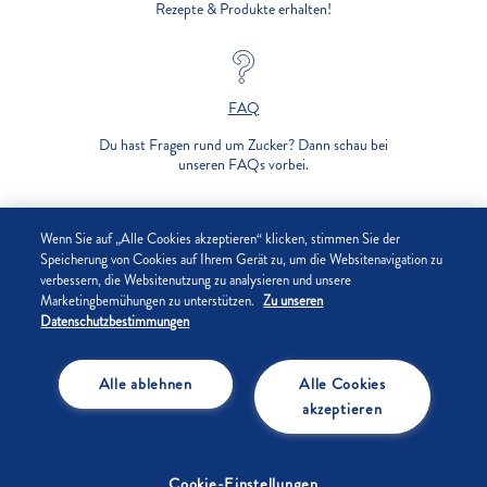
Rezepte & Produkte erhalten!
FAQ
Du hast Fragen rund um Zucker? Dann schau bei
unseren FAQs vorbei.
UNTERNEHMEN
Wenn Sie auf „Alle Cookies akzeptieren“ klicken, stimmen Sie der
Speicherung von Cookies auf Ihrem Gerät zu, um die Websitenavigation zu
verbessern, die Websitenutzung zu analysieren und unsere
DATENSCHUTZ
Marketingbemühungen zu unterstützen.
Zu unseren
Datenschutzbestimmungen
IMPRESSUM
Alle ablehnen
Alle Cookies
COOKIE-EINSTELLUNGEN
akzeptieren
Cookie-Einstellungen