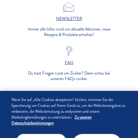
NEWSLETTER
Immer alle Infos rund um aktuelle Aktionen, neue
Rezepte & Produkte erhalten!
FAQ
Du hast Fragen rund um Zucker? Dann schau bei
unseren FAQs vorbei.
UNTERNEHMEN
Wenn Sie auf „Alle Cookies akzeptieren“ klicken, stimmen Sie der
Speicherung von Cookies auf Ihrem Gerät zu, um die Websitenavigation zu
verbessern, die Websitenutzung zu analysieren und unsere
DATENSCHUTZ
Marketingbemühungen zu unterstützen.
Zu unseren
Datenschutzbestimmungen
IMPRESSUM