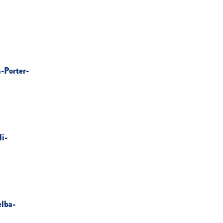
-Porter-
i-
elba-