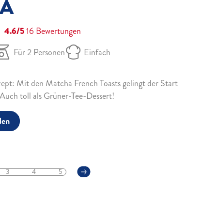
A
4.6/5
16
Bewertungen
Für 2 Personen
Einfach
pt: Mit den Matcha French Toasts gelingt der Start
 Auch toll als Grüner-Tee-Dessert!
den
3
4
5