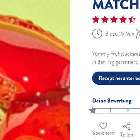
MATCH
Bis zu 15 Min.
Yummy Frühstücksreze
in den Tag garantiert.
Rezept herunterla
Deine Bewertung:
1
2
Speichern
Teilen