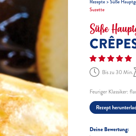
Rezepte
Süße Hauptge
Suzette
Süße Hauptg
CRÊPES
Bis zu 30 Min.
Feuriger Klassiker: 
Rezept herunterla
Deine Bewertung: