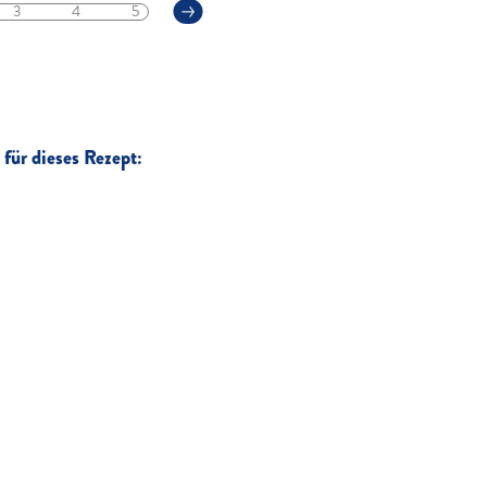
3
4
5
für dieses Rezept: