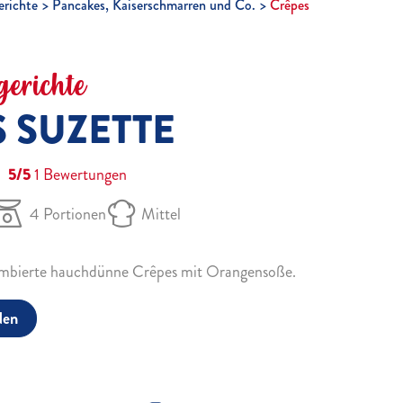
richte
Pancakes, Kaiserschmarren und Co.
Crêpes
erichte
 SUZETTE
5/5
1
Bewertungen
4 Portionen
Mittel
flambierte hauchdünne Crêpes mit Orangensoße.
den