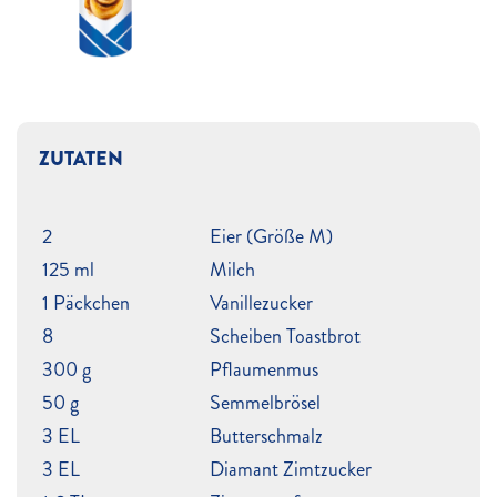
ZUTATEN
2
Eier (Größe M)
125 ml
Milch
1 Päckchen
Vanillezucker
8
Scheiben Toastbrot
300 g
Pflaumenmus
50 g
Semmelbrösel
3 EL
Butterschmalz
3 EL
Diamant Zimtzucker