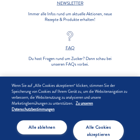
NEWSLETTER
Immer alle Infos rund um aktuelle Aktionen, neue
Rezepte & Produkte erhalten!
FAQ
Du hast Fragen rund um Zucker? Dann schau bei
unseren FAQs vorbei.
UNTERNEHMEN
Wenn Sie auf „Alle Cookies akzeptieren“ klicken, stimmen Sie der
Speicherung von Cookies auf Ihrem Gerät zu, um die Websitenavigation zu
verbessern, die Websitenutzung zu analysieren und unsere
DATENSCHUTZ
Marketingbemühungen zu unterstützen.
Zu unseren
Datenschutzbestimmungen
IMPRESSUM
Alle ablehnen
Alle Cookies
COOKIE-EINSTELLUNGEN
akzeptieren